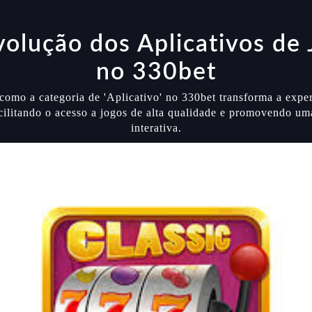
olução dos Aplicativos de
no 330bet
como a categoria de 'Aplicativo' no 330bet transforma a exper
acilitando o acesso a jogos de alta qualidade e promovendo u
interativa.