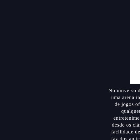
No universo d
uma arena in
de jogos o
qualque
entretenime
desde os clá
facilidade d
faz dos apli