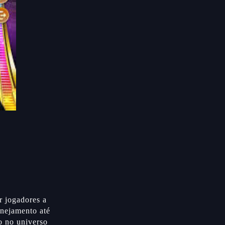
r jogadores a
anejamento até
o no universo