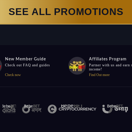
SEE ALL PROMOTIONS
New Member Guide
Affiliates Program
Check out FAQ and guides
Partner with us and earn
income!
Check now
Find Out more