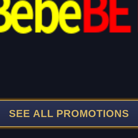
SEE ALL PROMOTIONS