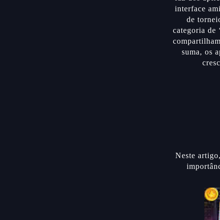
interface am
de tornei
categoria de
compartilham 
suma, os a
cres
Neste artigo
importânc