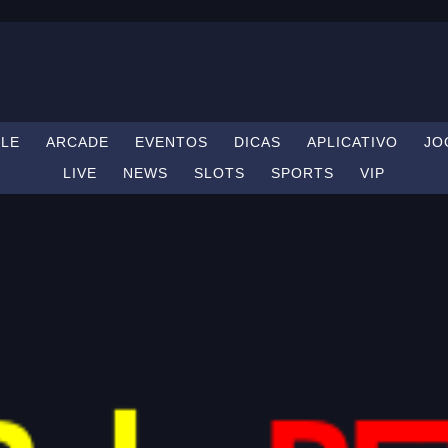
LE
ARCADE
EVENTOS
DICAS
APLICATIVO
JO
LIVE
NEWS
SLOTS
SPORTS
VIP