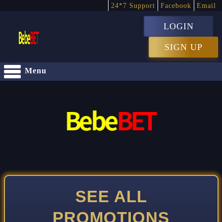
24*7 Support
Facebook
Email
LOGIN
SIGN UP
Menu
SEE ALL
PROMOTIONS