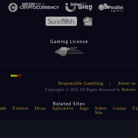
Gaming License
Responsible Gambling
About us
Copyrights © 2025 All Rights Reserved by
Bebebet
Related Sites
ade
Eventos
Dicas
Aplicativo
Jogo
Sobre
Casino
Es
Nós