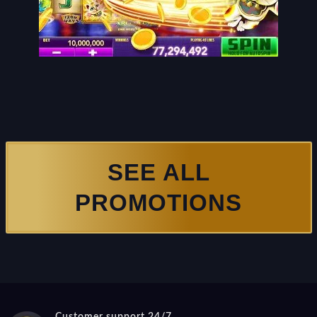
SEE ALL
PROMOTIONS
Customer support 24/7