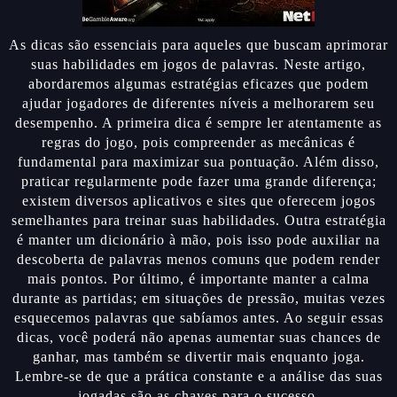
As dicas são essenciais para aqueles que buscam aprimorar
suas habilidades em jogos de palavras. Neste artigo,
abordaremos algumas estratégias eficazes que podem
ajudar jogadores de diferentes níveis a melhorarem seu
desempenho. A primeira dica é sempre ler atentamente as
regras do jogo, pois compreender as mecânicas é
fundamental para maximizar sua pontuação. Além disso,
praticar regularmente pode fazer uma grande diferença;
existem diversos aplicativos e sites que oferecem jogos
semelhantes para treinar suas habilidades. Outra estratégia
é manter um dicionário à mão, pois isso pode auxiliar na
descoberta de palavras menos comuns que podem render
mais pontos. Por último, é importante manter a calma
durante as partidas; em situações de pressão, muitas vezes
esquecemos palavras que sabíamos antes. Ao seguir essas
dicas, você poderá não apenas aumentar suas chances de
ganhar, mas também se divertir mais enquanto joga.
Lembre-se de que a prática constante e a análise das suas
jogadas são as chaves para o sucesso.