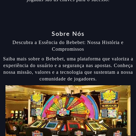
Sobre Nós
Descubra a Essência do Bebebet: Nossa História e
Compromissos
Saiba mais sobre o Bebebet, uma plataforma que valoriza a
experiência do usuário e a segurança nas apostas. Conheça
nossa missão, valores e a tecnologia que sustentam a nossa
comunidade de jogadores.