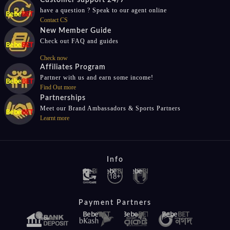
have a question ? Speak to our agent online
Contact CS
New Member Guide
Check out FAQ and guides
Check now
Affiliates Program
Partner with us and earn some income!
Find Out more
Partnerships
Meet our Brand Ambassadors & Sports Partners
Learnt more
Info
Payment Partners